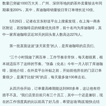
数量已突破1000万大关，广州、深圳等地的奶茶外卖量较去年同
期暴涨200%，其中，库迪咖啡销量较日常订单增长近10倍。
5月29日，记者在京东秒送平台上搜索发现，在上海一商务
区附近，若按咖啡店的销量优先排序，前十名均为库迪咖啡，其
中一家库迪咖啡店近30天的回头客人数高达2276人。
第一批直面这波“泼天富贵”的人，是库迪咖啡的店员们。
“三个小时我做了两百单，工作节奏非常快，每天都很累，根
本就适应不了这样的节奏。”张淼（化名）今年一月入职了库迪咖
啡，据他介绍，在外卖平台补贴之前，开始前他所在的门店订单
量很少，是属于比较“闲”的店，每天最多做100单左右。
从四月份开始，订单量高峰期能达到900多单，这让他有些
措手不及。“我们店里目前只有三个员工，其中一个还是兼职，现
在的工作强度真的比以前高了好几倍，希望这场‘商战’能快点结