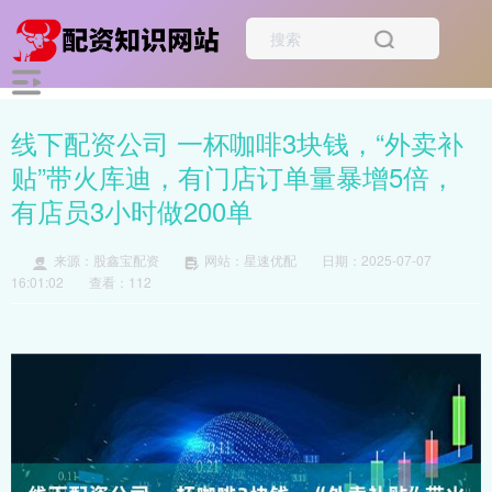
线下配资公司 一杯咖啡3块钱，“外卖补
贴”带火库迪，有门店订单量暴增5倍，
有店员3小时做200单
来源：股鑫宝配资
网站：星速优配
日期：2025-07-07
16:01:02
查看：112