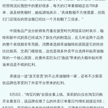
经营情况比预想中的要好很多，每天的订单量都稳定在700多
单，谈及销售额时，她低调地表示，“具体数额不方便透露，但我
们门店现在的营业额已经比一个月前翻了三倍多。”
中国食品产业分析师朱丹蓬在接受时代周报采访时表示，咖
啡和新中式奶茶已经成为了新生代的刚需品，近几年这两个品类
的整个表现都非常亮眼。消费者选择库迪咖啡的原因是它的性价
比比较高、交易门槛较低，这也是很多外卖平台选择补贴库迪咖
啡的一个核心原因，此番外卖巨头们“激战”带来的大额补贴对库
迪来说是不错的红利。
承接这一波“泼天富贵”的不止库迪咖啡一家，还有不少新茶
饮品牌也享受到了外卖平台带来的红利。
5月2日，“淘宝闪购”全国全量上线。茉莉奶白仅在淘宝闪购
开全量首日，该品牌在饿了么的外卖订单量日均增长就接近3倍；
5月3日，茉莉奶白发布的业绩战报显示，品牌单日营业额超过21