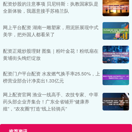
配资炒股的注意事项 贝尼特斯：执教国家队是
全新体验，我愿意接手苏格兰队
网上平台配资 湖南一雕塑家，用泥胚展现中式
美学，把外国人都看呆了
配资正规炒股理财 图集｜粉叶金花！粉纸扇在
黄埔街头绚烂绽放
配资门户平台配资 水发燃气换手率25.50%，上
榜营业部合计净卖出1.33亿元
网上配资官网 渔业一线高手、农技专家、中草
药头部企业齐集合！广东全省铺开“健康养
殖”，“农友圈”打造“线上轻骑兵”
推荐资讯