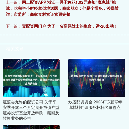
上一篇：
网上配资APP 浙江一男子称花1.02元参加“魔鬼辣”挑
战，吃完半小时痉挛倒地送医，商家朋友：他是个惯犯，涉嫌敲
诈；市监所：商家食材索证索票完整
下一篇：
壹配资网门户 为了一名高原战士的生命，运-20出动！
相关文章
证监会允许的配资公司 关于平
炒股配资资金 2026广东留学申
安季开鑫三个月定期开放债券型
请材料翻译服务标杆名录盘点
证券投资基金开放申购、赎回及
转换业务的公告