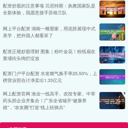
配资炒股的注意事项 贝尼特斯：执教国家队是
全新体验，我愿意接手苏格兰队
网上平台配资 湖南一雕塑家，用泥胚展现中式
美学，把外国人都看呆了
配资正规炒股理财 图集｜粉叶金花！粉纸扇在
黄埔街头绚烂绽放
配资门户平台配资 水发燃气换手率25.50%，上
榜营业部合计净卖出1.33亿元
网上配资官网 渔业一线高手、农技专家、中草
药头部企业齐集合！广东全省铺开“健康养
殖”，“农友圈”打造“线上轻骑兵”