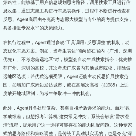
策略性，能够基于用户信息规划思考路径，调用搜索工具进行信
息收集，通过志愿工具进行志愿表操作，过程中不断进行检查和
反思。Agent底层由夸克高考志愿大模型与专业的高考提供支持，
具备接近专家水平的决策能力。
在执行过程中，Agent通过多轮“工具调用+反思调整”的机制，动
态优化志愿方案。例如，当考生表达“倾向留在省内（广州、深圳
优先）、不考虑偏远地区”时，模型会自动生成搜索指令：优先推
荐广州、深圳的高校，其次考虑广东省内其他城市院校，排除偏
远地区选项；若优质选项受限，Agent还能主动反思扩展搜索范
围，如增加广东周边发达城市，或在高层次高校（如985）上适
度放开地域限制，为考生争取冲一冲的机会。
此外，Agent具备处理复杂、甚至自相矛盾诉求的能力。面对“数
学成绩差，但想报考计算机”这类常见冲突，系统会触发“需求澄
清”流程，提示用户这一选择可能存在的能力匹配问题。这种专家
式的思考路径和策略调整，是传统工具难以实现的，也是夸克“深